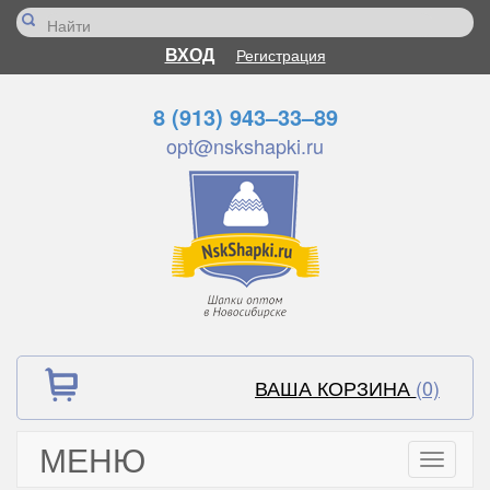
ВХОД
Регистрация
8 (913) 943–33–89
opt@nskshapki.ru
ВАША КОРЗИНА
(0)
МЕНЮ
Toggle
navigati