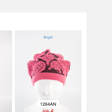
Angel
1264AN
650 r