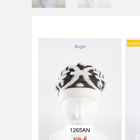
НОВИ
Angel
1265AN
650 r