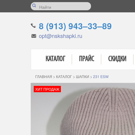
8 (913) 943–33–89
opt@nskshapki.ru
КАТАЛОГ
ПРАЙС
СКИДКИ
ГЛАВНАЯ
>
КАТАЛОГ
>
ШАПКИ
>
231 ESW
ХИТ ПРОДАЖ