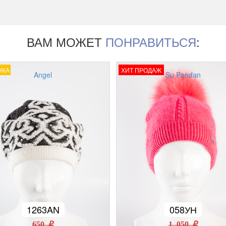
ВАМ МОЖЕТ
ПОНРАВИТЬСЯ
:
НКА
ХИТ ПРОДАЖ
Angel
Su Pandan
1263AN
058УН
650 r
1 050 r