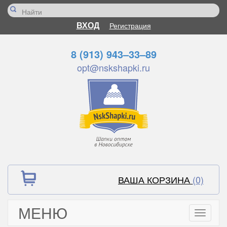
ВХОД
Регистрация
8 (913) 943–33–89
opt@nskshapki.ru
ВАША КОРЗИНА
(0)
МЕНЮ
Toggle
navigati