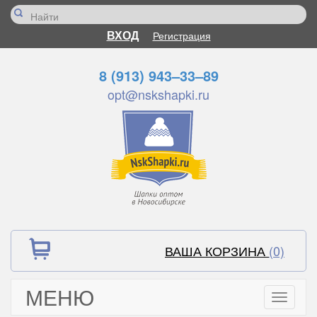
ВХОД
Регистрация
8 (913) 943–33–89
opt@nskshapki.ru
ВАША КОРЗИНА
(0)
МЕНЮ
Toggle
navigati