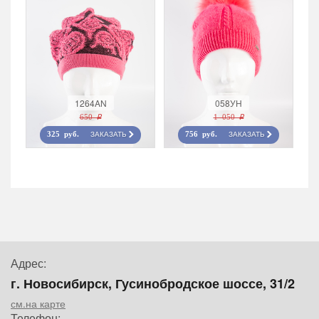
1264AN
058УН
650 r
1 050 r
ЗАКАЗАТЬ
ЗАКАЗАТЬ
325 руб.
756 руб.
Адрес:
г. Новосибирск, Гусинобродское шоссе, 31/2
см.на карте
Телефон: