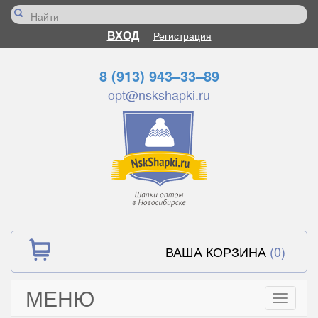
ВХОД
Регистрация
8 (913) 943–33–89
opt@nskshapki.ru
ВАША КОРЗИНА
(0)
МЕНЮ
Toggle
navigati