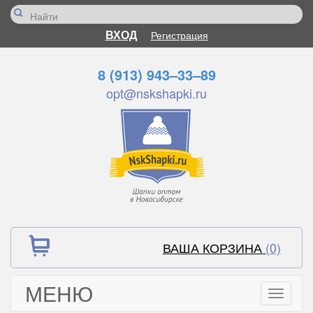
ВХОД
Регистрация
8 (913) 943–33–89
opt@nskshapki.ru
ВАША КОРЗИНА
(0)
МЕНЮ
Toggle
navigati