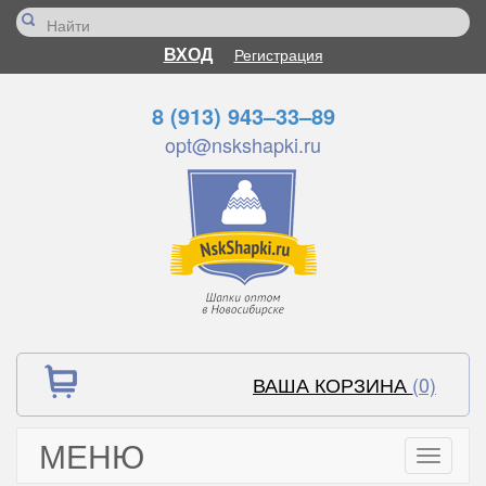
ВХОД
Регистрация
8 (913) 943–33–89
opt@nskshapki.ru
ВАША КОРЗИНА
(0)
МЕНЮ
Toggle
navigati