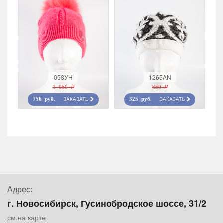
058УН
1265AN
1 050 r
650 r
ЗАКАЗАТЬ
ЗАКАЗАТЬ
756 руб.
325 руб.
Адрес:
г. Новосибирск, Гусинобродское шоссе, 31/2
см.на карте