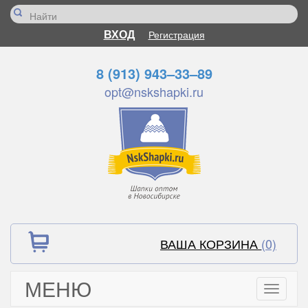
ВХОД
Регистрация
8 (913) 943–33–89
opt@nskshapki.ru
ВАША КОРЗИНА
(0)
МЕНЮ
Toggle
navigati