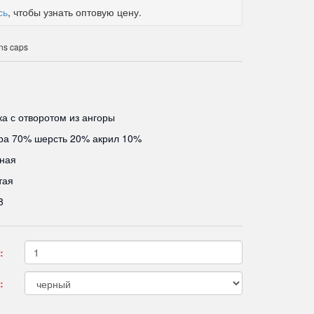
сь
, чтобы узнать оптовую цену.
ns caps
а с отворотом из ангоры
ра 70% шерсть 20% акрил 10%
ная
тая
8
:
: