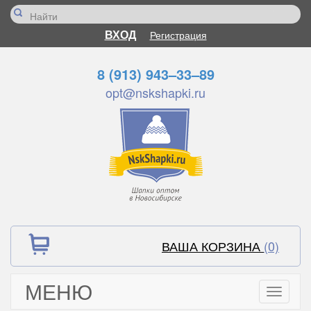
ВХОД
Регистрация
8 (913) 943–33–89
opt@nskshapki.ru
ВАША КОРЗИНА
(0)
МЕНЮ
Toggle
navigati