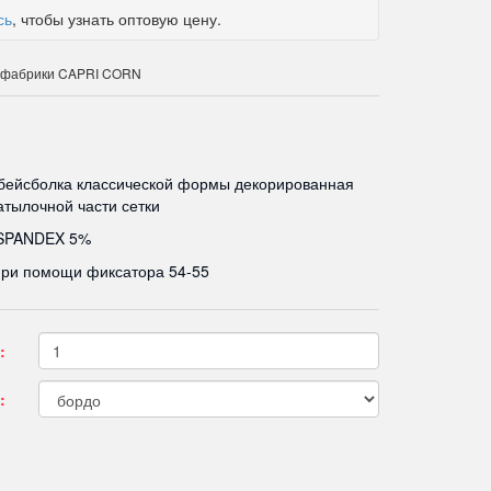
сь
, чтобы узнать оптовую цену.
к фабрики CAPRI CORN
бейсболка классической формы декорированная
атылочной части сетки
SPANDEX 5%
при помощи фиксатора 54-55
:
: