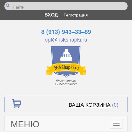
ВХОД
Регистрация
8 (913) 943–33–89
opt@nskshapki.ru
ВАША КОРЗИНА
(0)
МЕНЮ
Toggle
navigati