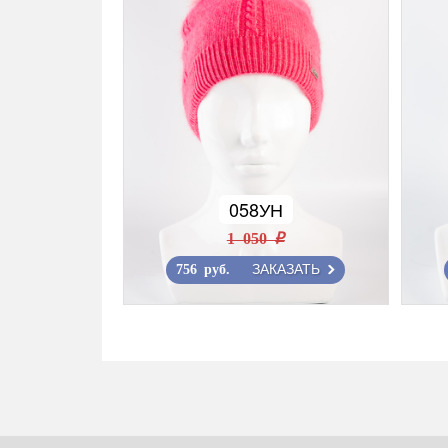
058УН
1 050 r
ЗАКАЗАТЬ
756 руб.