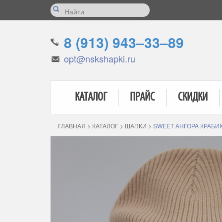
8 (913) 943–33–89
opt@nskshapki.ru
КАТАЛОГ
ПРАЙС
СКИДКИ
ГЛАВНАЯ
>
КАТАЛОГ
>
ШАПКИ
>
SWEET АНГОРА КРАБИ