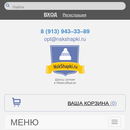
ВХОД
Регистрация
8 (913) 943–33–89
opt@nskshapki.ru
ВАША КОРЗИНА
(0)
МЕНЮ
Toggle
navigati