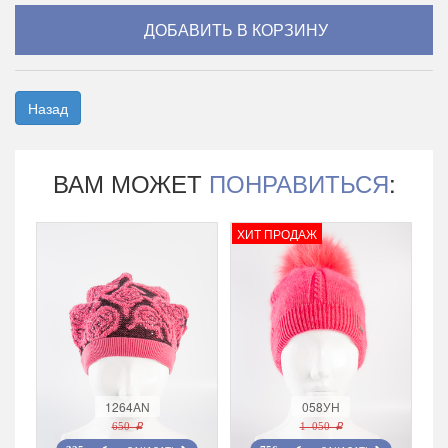
Назад
ВАМ МОЖЕТ
ПОНРАВИТЬСЯ
:
ХИТ ПРОДАЖ
1264AN
058УН
650 r
1 050 r