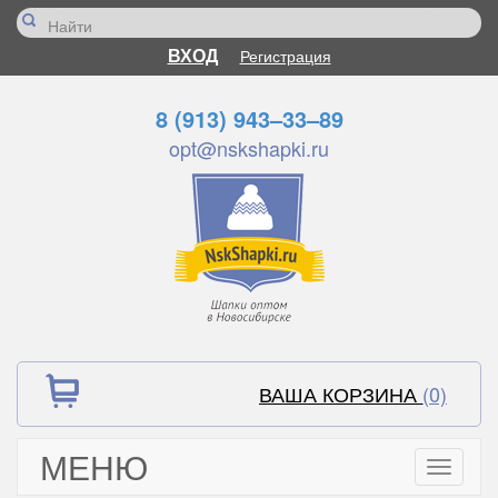
ВХОД
Регистрация
8 (913) 943–33–89
opt@nskshapki.ru
ВАША КОРЗИНА
(0)
МЕНЮ
Toggle
navigati