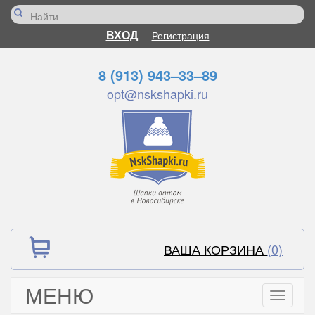
ВХОД
Регистрация
8 (913) 943–33–89
opt@nskshapki.ru
ВАША КОРЗИНА
(0)
МЕНЮ
Toggle
navigati