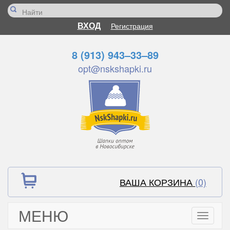
ВХОД
Регистрация
8 (913) 943–33–89
opt@nskshapki.ru
ВАША КОРЗИНА
(0)
МЕНЮ
Toggle
navigati