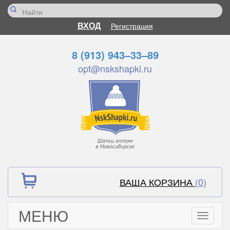
ВХОД
Регистрация
8 (913) 943–33–89
opt@nskshapki.ru
ВАША КОРЗИНА
(0)
МЕНЮ
Toggle
navigati