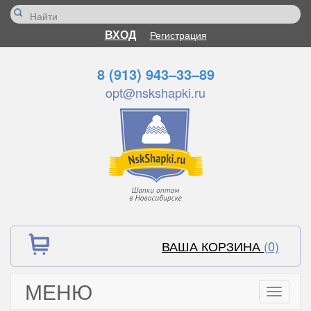
ВХОД
Регистрация
8 (913) 943–33–89
opt@nskshapki.ru
ВАША КОРЗИНА
(0)
МЕНЮ
Toggle
navigati