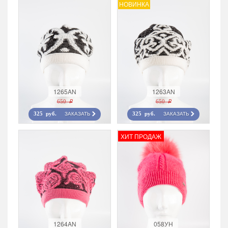
НОВИНКА
1265AN
1263AN
650 r
650 r
ЗАКАЗАТЬ
ЗАКАЗАТЬ
325 руб.
325 руб.
ХИТ ПРОДАЖ
1264AN
058УН