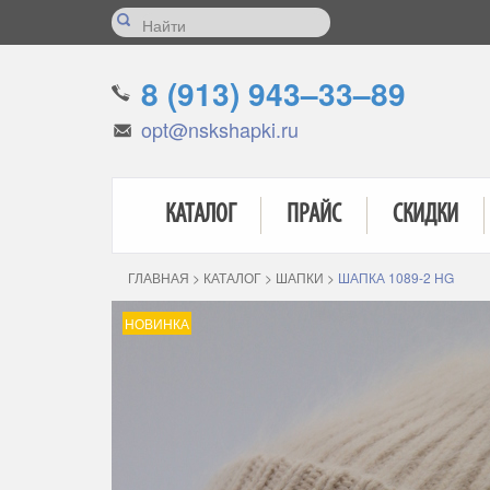
8 (913) 943–33–89
opt@nskshapki.ru
КАТАЛОГ
ПРАЙС
СКИДКИ
ГЛАВНАЯ
>
КАТАЛОГ
>
ШАПКИ
>
ШАПКА 1089-2 HG
НОВИНКА