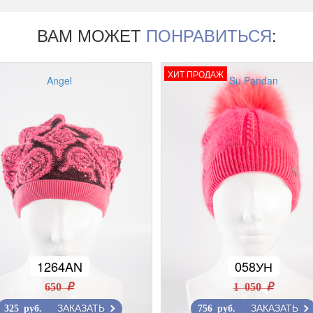
ВАМ МОЖЕТ
ПОНРАВИТЬСЯ
:
ХИТ ПРОДАЖ
Angel
Su Pandan
1264AN
058УН
650 r
1 050 r
ЗАКАЗАТЬ
ЗАКАЗАТЬ
325 руб.
756 руб.