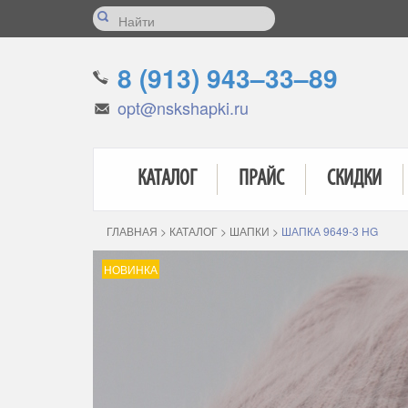
8 (913) 943–33–89
opt@nskshapki.ru
КАТАЛОГ
ПРАЙС
СКИДКИ
ГЛАВНАЯ
>
КАТАЛОГ
>
ШАПКИ
>
ШАПКА 9649-3 HG
НОВИНКА