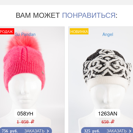
ВАМ МОЖЕТ
ПОНРАВИТЬСЯ
:
ПРОДАЖ
НОВИНКА
Su Pandan
Angel
058УН
1263AN
1 050 r
650 r
ЗАКАЗАТЬ
ЗАКАЗАТЬ
756 руб.
325 руб.