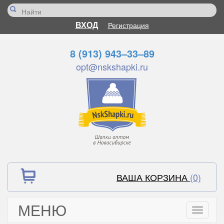
ВХОД
Регистрация
8 (913) 943–33–89
opt@nskshapki.ru
ВАША КОРЗИНА
(0)
МЕНЮ
Toggle
navigati