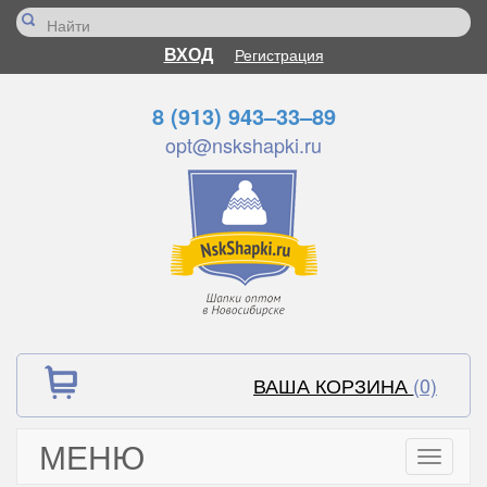
ВХОД
Регистрация
8 (913) 943–33–89
opt@nskshapki.ru
ВАША КОРЗИНА
(0)
МЕНЮ
Toggle
navigati