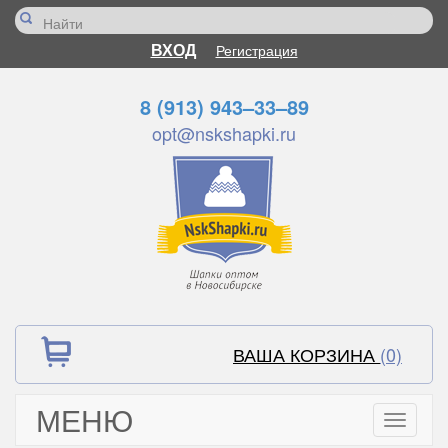
ВХОД
Регистрация
8 (913) 943–33–89
opt@nskshapki.ru
ВАША КОРЗИНА
(0)
МЕНЮ
Toggle
navigati