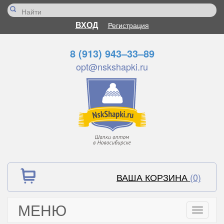
ВХОД
Регистрация
8 (913) 943–33–89
opt@nskshapki.ru
ВАША КОРЗИНА
(0)
МЕНЮ
Toggle
navigati