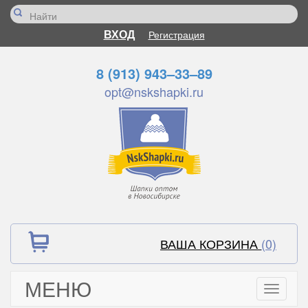
ВХОД
Регистрация
8 (913) 943–33–89
opt@nskshapki.ru
ВАША КОРЗИНА
(0)
МЕНЮ
Toggle
navigati