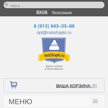
ВХОД
Регистрация
8 (913) 943–33–89
opt@nskshapki.ru
ВАША КОРЗИНА
(0)
МЕНЮ
Toggle
navigati