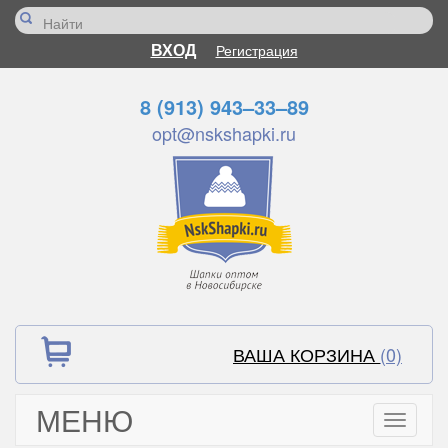
ВХОД
Регистрация
8 (913) 943–33–89
opt@nskshapki.ru
ВАША КОРЗИНА
(0)
МЕНЮ
Toggle
navigati