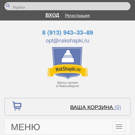
ВХОД
Регистрация
8 (913) 943–33–89
opt@nskshapki.ru
ВАША КОРЗИНА
(0)
МЕНЮ
Toggle
navigati