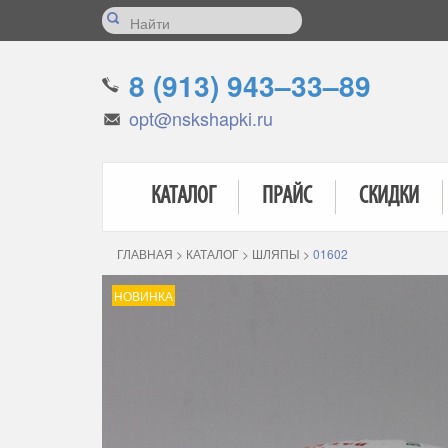
8 (913) 943–33–89
opt@nskshapki.ru
КАТАЛОГ
ПРАЙС
СКИДКИ
ГЛАВНАЯ
>
КАТАЛОГ
>
ШЛЯПЫ
>
01602
НОВИНКА