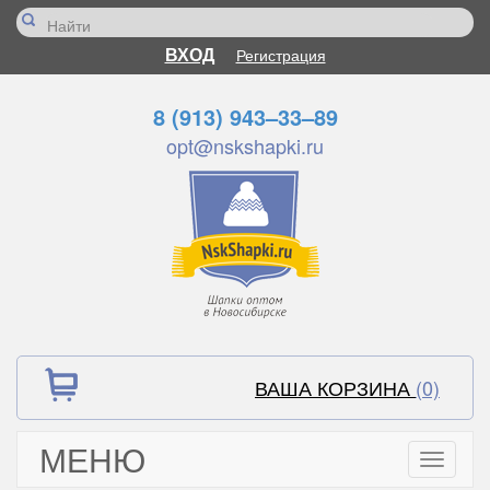
ВХОД
Регистрация
8 (913) 943–33–89
opt@nskshapki.ru
ВАША КОРЗИНА
(0)
МЕНЮ
Toggle
navigati