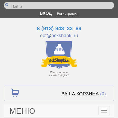
ВХОД
Регистрация
8 (913) 943–33–89
opt@nskshapki.ru
ВАША КОРЗИНА
(0)
МЕНЮ
Toggle
navigati