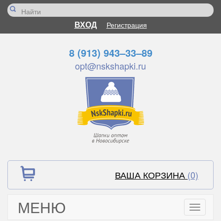
ВХОД
Регистрация
8 (913) 943–33–89
opt@nskshapki.ru
ВАША КОРЗИНА
(0)
МЕНЮ
Toggle
navigati