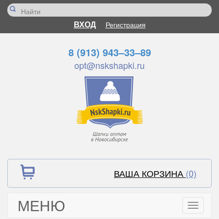
ВХОД
Регистрация
8 (913) 943–33–89
opt@nskshapki.ru
ВАША КОРЗИНА
(0)
МЕНЮ
Toggle
navigati