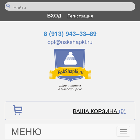
ВХОД
Регистрация
8 (913) 943–33–89
opt@nskshapki.ru
ВАША КОРЗИНА
(0)
МЕНЮ
Toggle
navigati