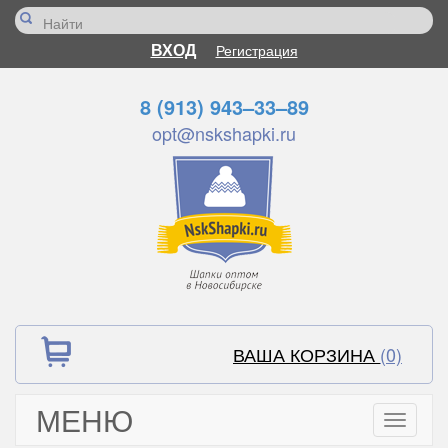
ВХОД
Регистрация
8 (913) 943–33–89
opt@nskshapki.ru
ВАША КОРЗИНА
(0)
МЕНЮ
Toggle
navigati