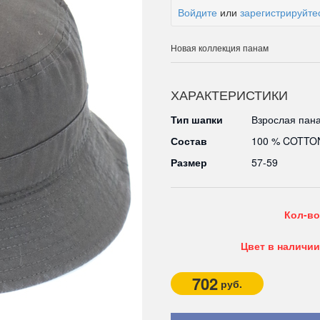
Войдите
или
зарегистрируйте
Новая коллекция панам
ХАРАКТЕРИСТИКИ
Тип шапки
Взрослая пан
Состав
100 % COTTO
Размер
57-59
Кол-во
Цвет в наличии
702
руб.