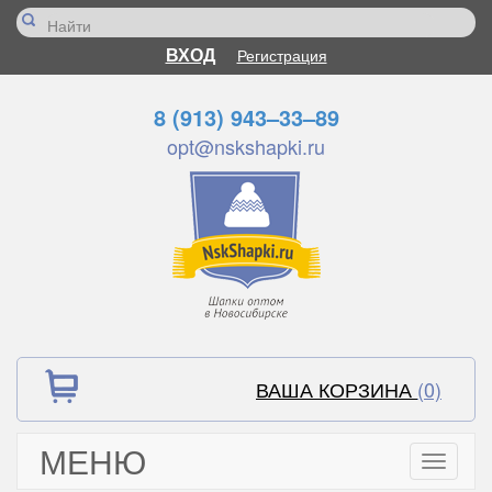
ВХОД
Регистрация
8 (913) 943–33–89
opt@nskshapki.ru
ВАША КОРЗИНА
(0)
МЕНЮ
Toggle
navigati