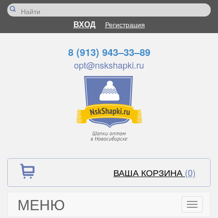
ВХОД
Регистрация
8 (913) 943–33–89
opt@nskshapki.ru
ВАША КОРЗИНА
(0)
МЕНЮ
Toggle
navigati