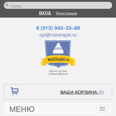
ВХОД
Регистрация
8 (913) 943–33–89
opt@nskshapki.ru
ВАША КОРЗИНА
(0)
МЕНЮ
Toggle
navigati