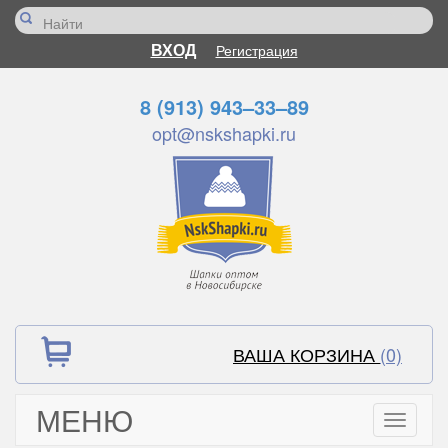
ВХОД
Регистрация
8 (913) 943–33–89
opt@nskshapki.ru
ВАША КОРЗИНА
(0)
МЕНЮ
Toggle
navigati