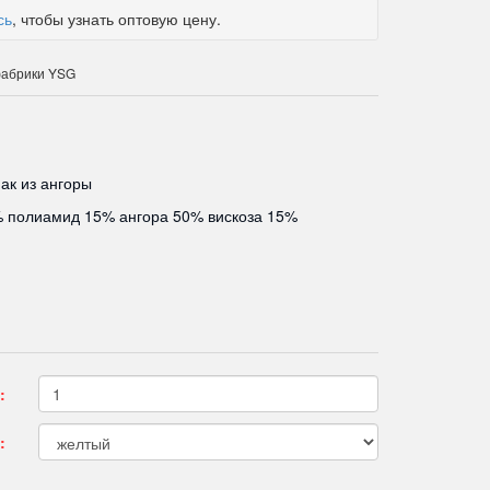
сь
, чтобы узнать оптовую цену.
фабрики YSG
ак из ангоры
 полиамид 15% ангора 50% вискоза 15%
:
: