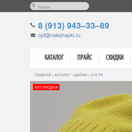
8 (913) 943–33–89
opt@nskshapki.ru
КАТАЛОГ
ПРАЙС
СКИДКИ
ГЛАВНАЯ
>
КАТАЛОГ
>
ШАПКИ
>
019 PR
ХИТ ПРОДАЖ