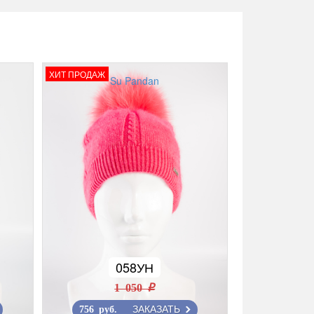
ХИТ ПРОДАЖ
Su Pandan
058УН
1 050 r
ЗАКАЗАТЬ
756 руб.