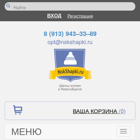
ВХОД
Регистрация
8 (913) 943–33–89
opt@nskshapki.ru
ВАША КОРЗИНА
(0)
МЕНЮ
Toggle
navigati