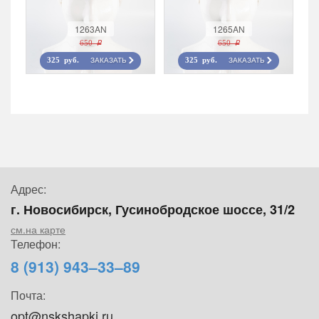
1263AN
1265AN
650 r
650 r
ЗАКАЗАТЬ
ЗАКАЗАТЬ
325 руб.
325 руб.
Адрес:
г. Новосибирск, Гусинобродское шоссе, 31/2
см.на карте
Телефон:
8 (913) 943–33–89
Почта:
opt@nskshapki.ru