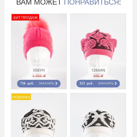
ВАМ МОЖЕТ
ПОНРАВИТЬСЯ
:
ХИТ ПРОДАЖ
058УН
1264AN
1 050 r
650 r
ЗАКАЗАТЬ
ЗАКАЗАТЬ
756 руб.
325 руб.
НОВИНКА