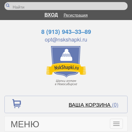
ВХОД
Регистрация
8 (913) 943–33–89
opt@nskshapki.ru
ВАША КОРЗИНА
(0)
МЕНЮ
Toggle
navigati