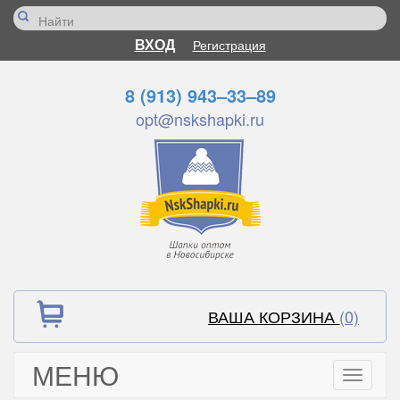
ВХОД
Регистрация
8 (913) 943–33–89
opt@nskshapki.ru
ВАША КОРЗИНА
(0)
МЕНЮ
Toggle
navigati