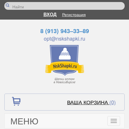
ВХОД
Регистрация
8 (913) 943–33–89
opt@nskshapki.ru
ВАША КОРЗИНА
(0)
МЕНЮ
Toggle
navigati