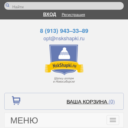
ВХОД
Регистрация
8 (913) 943–33–89
opt@nskshapki.ru
ВАША КОРЗИНА
(0)
МЕНЮ
Toggle
navigati