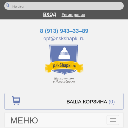
ВХОД
Регистрация
8 (913) 943–33–89
opt@nskshapki.ru
ВАША КОРЗИНА
(0)
МЕНЮ
Toggle
navigati