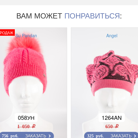
ВАМ МОЖЕТ
ПОНРАВИТЬСЯ
:
ПРОДАЖ
Su Pandan
Angel
058УН
1264AN
1 050 r
650 r
ЗАКАЗАТЬ
ЗАКАЗАТЬ
756 руб.
325 руб.