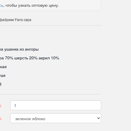
сь
, чтобы узнать оптовую цену.
фабрики Fans caps
а ушанка из ангоры
ра 70% шерсть 20% акрил 10%
ная
тая
8
:
: