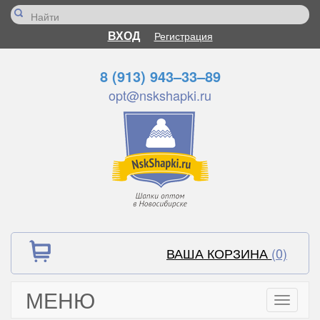
ВХОД
Регистрация
8 (913) 943–33–89
opt@nskshapki.ru
ВАША КОРЗИНА
(0)
МЕНЮ
Toggle
navigati